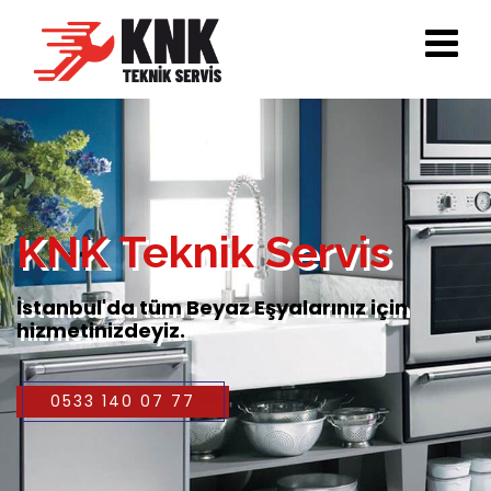
KNK Teknik Servis
İstanbul'da tüm Beyaz Eşyalarınız için
hizmetinizdeyiz.
0533 140 07 77