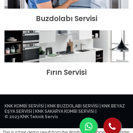
Buzdolabı Servisi
Fırın Servisi
KNK KOMBİ SERVİSİ
|
KNK BUZDOLABI SERVİSİ
|
KNK BEYAZ
EŞYA SERVİSİ
|
KNK SAKARYA KOMBİ SERVİSİ
|
© 2023 KNK Teknik Servis
This is a free demo result from the Wayback Machine Downloader.